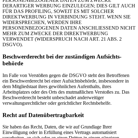
PERSONENBEZOGENER DATEN ZUM ZWECKE
DERARTIGER WERBUNG EINZULEGEN; DIES GILT AUCH
FÜR DAS PROFILING, SOWEIT ES MIT SOLCHER
DIREKTWERBUNG IN VERBINDUNG STEHT. WENN SIE
WIDERSPRECHEN, WERDEN IHRE
PERSONENBEZOGENEN DATEN ANSCHLIESSEND NICHT
MEHR ZUM ZWECKE DER DIREKTWERBUNG
VERWENDET (WIDERSPRUCH NACH ART. 21 ABS. 2
DSGVO).
Beschwerde­recht bei der zuständigen Aufsichts­
behörde
Im Falle von Verstößen gegen die DSGVO steht den Betroffenen
ein Beschwerderecht bei einer Aufsichtsbehörde, insbesondere in
dem Mitgliedstaat ihres gewöhnlichen Aufenthalts, ihres
Arbeitsplatzes oder des Orts des mutmaßlichen Verstoßes zu. Das
Beschwerderecht besteht unbeschadet anderweitiger
verwaltungsrechtlicher oder gerichtlicher Rechtsbehelfe.
Recht auf Daten­übertrag­barkeit
Sie haben das Recht, Daten, die wir auf Grundlage Ihrer
Einwilligung oder in Erfüllung eines Vertrags automatisiert
verarbeiten, an sich oder an einen Dritten in einem gängigen,