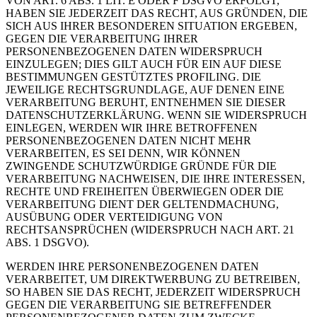
VON ART. 6 ABS. 1 LIT. E ODER F DSGVO ERFOLGT,
HABEN SIE JEDERZEIT DAS RECHT, AUS GRÜNDEN, DIE
SICH AUS IHRER BESONDEREN SITUATION ERGEBEN,
GEGEN DIE VERARBEITUNG IHRER
PERSONENBEZOGENEN DATEN WIDERSPRUCH
EINZULEGEN; DIES GILT AUCH FÜR EIN AUF DIESE
BESTIMMUNGEN GESTÜTZTES PROFILING. DIE
JEWEILIGE RECHTSGRUNDLAGE, AUF DENEN EINE
VERARBEITUNG BERUHT, ENTNEHMEN SIE DIESER
DATENSCHUTZERKLÄRUNG. WENN SIE WIDERSPRUCH
EINLEGEN, WERDEN WIR IHRE BETROFFENEN
PERSONENBEZOGENEN DATEN NICHT MEHR
VERARBEITEN, ES SEI DENN, WIR KÖNNEN
ZWINGENDE SCHUTZWÜRDIGE GRÜNDE FÜR DIE
VERARBEITUNG NACHWEISEN, DIE IHRE INTERESSEN,
RECHTE UND FREIHEITEN ÜBERWIEGEN ODER DIE
VERARBEITUNG DIENT DER GELTENDMACHUNG,
AUSÜBUNG ODER VERTEIDIGUNG VON
RECHTSANSPRÜCHEN (WIDERSPRUCH NACH ART. 21
ABS. 1 DSGVO).
WERDEN IHRE PERSONENBEZOGENEN DATEN
VERARBEITET, UM DIREKTWERBUNG ZU BETREIBEN,
SO HABEN SIE DAS RECHT, JEDERZEIT WIDERSPRUCH
GEGEN DIE VERARBEITUNG SIE BETREFFENDER