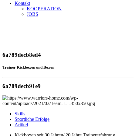
Kontakt
KOOPERATION
JOBS
Kai Blauhorn
Home
Kai Blauhorn
6a789decb8ed4
Trainer Kickboxen und Boxen
6a789decb91e9
Skills
Sportliche Erfolge
Artikel
Kickboxen seit 30 Jahren/ 20 Jahre Trainererfahrung