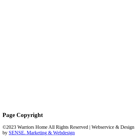
Warriors Home – Die Heldenschmiede
Trainingszentrum, Bar und Community
Rechtliches
Impressum
Datenschutz
AGBs
Page Copyright
©2023 Warriors Home All Rights Reserved | Webservice & Design
by
SENSE. Marketing & Webdesign