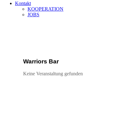
Kontakt
KOOPERATION
JOBS
Category:
Warriors Bar
Home
Warriors Bar
Warriors Bar
Keine Veranstaltung gefunden
Kontakt
Sieh-Dich-Für-Weg 4-12, 91154 Roth
+49 9171 8955035
info@warriors-home.com