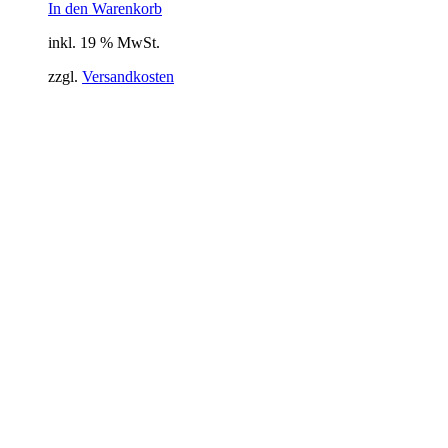
In den Warenkorb
inkl. 19 % MwSt.
zzgl.
Versandkosten
Kontakt
Sieh-Dich-Für-Weg 4-12, 91154 Roth
+49 9171 8955035
info@warriors-home.com
Warriors Home – Die Heldenschmiede
Trainingszentrum, Bar und Community
Rechtliches