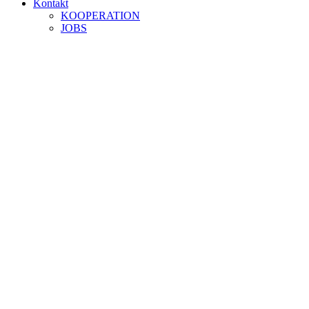
Kontakt
KOOPERATION
JOBS
Löwenstarke Kinder Schwabach
Home
Löwenstarke Kinder
Löwenstarke Kinder Schwabach