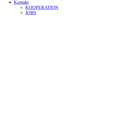
Kontakt
KOOPERATION
JOBS
Live Band IGNITIÖN
Home
Warriors Bar
Live Band IGNITIÖN